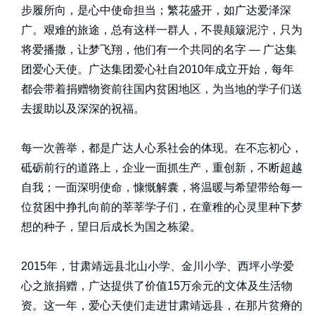
步履所向，是心中使命担当；繁花盛开，如广达爱泽深
广。艰难的旅途，总有这样一群人，不畏颠簸泥泞，只为
将爱播撒，让梦飞翔，他们有一个共同的名字 — 广达集
团爱心天使。广达集团爱心社自2010年成立开始，每年
都会带着捐赠物资前往国内贫困地区，为当地的学子们送
去援助以及深深的祝福。
每一次善举，都是广达人心系社会的体现。在不忘初心，
砥砺前行的道路上，企业一面抓生产，重创新，不断超越
自我；一面深明使命，慷慨解囊，将温暖与希望带给每一
位贫困中挣扎向前的莘莘学子们，在童稚的心灵里种下梦
想的种子，望日后成长为国之栋梁。
2015年，甘肃靖远县北山小学、金川小学、西坪小学爱
心之旅捐赠，广达提供了价值15万余元的文体及生活物
资。这一年，爱心天使们走进甘肃靖远县，在那片贫瘠的