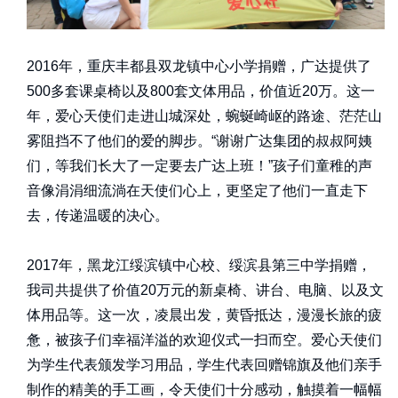
2016年，重庆丰都县双龙镇中心小学捐赠，广达提供了
500多套课桌椅以及800套文体用品，价值近20万。这一
年，爱心天使们走进山城深处，蜿蜒崎岖的路途、茫茫山
雾阻挡不了他们的爱的脚步。“谢谢广达集团的叔叔阿姨
们，等我们长大了一定要去广达上班！”孩子们童稚的声
音像涓涓细流淌在天使们心上，更坚定了他们一直走下
去，传递温暖的决心。
2017年，黑龙江绥滨镇中心校、绥滨县第三中学捐赠，
我司共提供了价值20万元的新桌椅、讲台、电脑、以及文
体用品等。这一次，凌晨出发，黄昏抵达，漫漫长旅的疲
惫，被孩子们幸福洋溢的欢迎仪式一扫而空。爱心天使们
为学生代表颁发学习用品，学生代表回赠锦旗及他们亲手
制作的精美的手工画，令天使们十分感动，触摸着一幅幅