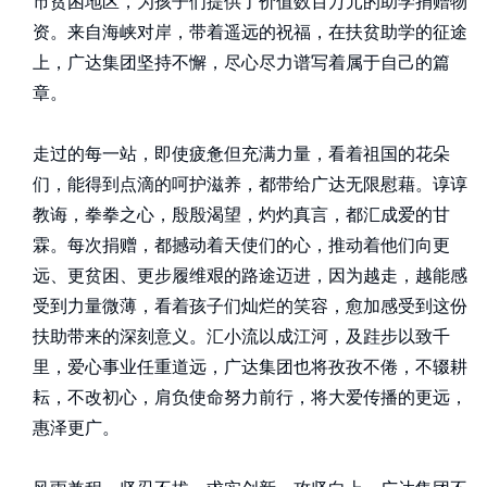
市贫困地区，为孩子们提供了价值数百万元的助学捐赠物
资。来自海峡对岸，带着遥远的祝福，在扶贫助学的征途
上，广达集团坚持不懈，尽心尽力谱写着属于自己的篇
章。
走过的每一站，即使疲惫但充满力量，看着祖国的花朵
们，能得到点滴的呵护滋养，都带给广达无限慰藉。谆谆
教诲，拳拳之心，殷殷渴望，灼灼真言，都汇成爱的甘
霖。每次捐赠，都撼动着天使们的心，推动着他们向更
远、更贫困、更步履维艰的路途迈进，因为越走，越能感
受到力量微薄，看着孩子们灿烂的笑容，愈加感受到这份
扶助带来的深刻意义。汇小流以成江河，及跬步以致千
里，爱心事业任重道远，广达集团也将孜孜不倦，不辍耕
耘，不改初心，肩负使命努力前行，将大爱传播的更远，
惠泽更广。