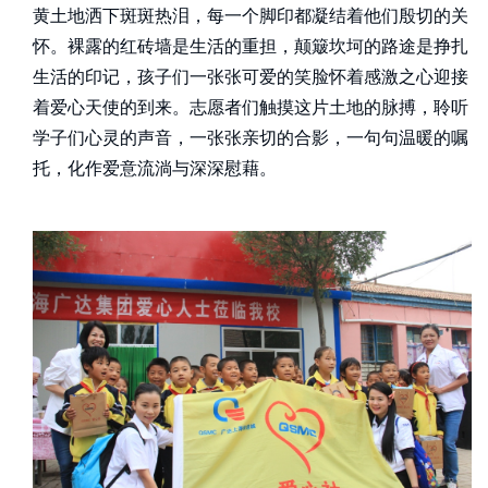
黄土地洒下斑斑热泪，每一个脚印都凝结着他们殷切的关
怀。裸露的红砖墙是生活的重担，颠簸坎坷的路途是挣扎
生活的印记，孩子们一张张可爱的笑脸怀着感激之心迎接
着爱心天使的到来。志愿者们触摸这片土地的脉搏，聆听
学子们心灵的声音，一张张亲切的合影，一句句温暖的嘱
托，化作爱意流淌与深深慰藉。