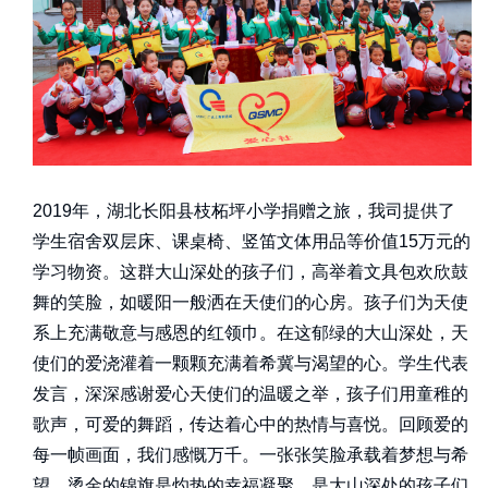
2019年，湖北长阳县枝柘坪小学捐赠之旅，我司提供了
学生宿舍双层床、课桌椅、竖笛文体用品等价值15万元的
学习物资。这群大山深处的孩子们，高举着文具包欢欣鼓
舞的笑脸，如暖阳一般洒在天使们的心房。孩子们为天使
系上充满敬意与感恩的红领巾。在这郁绿的大山深处，天
使们的爱浇灌着一颗颗充满着希冀与渴望的心。学生代表
发言，深深感谢爱心天使们的温暖之举，孩子们用童稚的
歌声，可爱的舞蹈，传达着心中的热情与喜悦。回顾爱的
每一帧画面，我们感慨万千。一张张笑脸承载着梦想与希
望，烫金的锦旗是灼热的幸福凝聚，是大山深处的孩子们