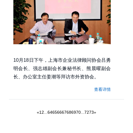
10月18日下午，上海市企业法律顾问协会吕勇
明会长、强志雄副会长兼秘书长、熊晨曜副会
长、办公室主任姜潮等拜访市外资协会。
查看详情
«
1
2
...
64
65
66
67
68
69
70
...
72
73
»